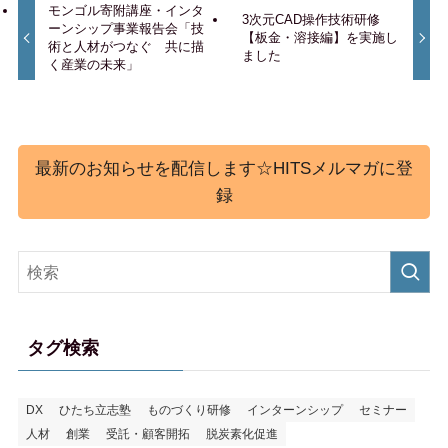
モンゴル寄附講座・インタ
3次元CAD操作技術研修
ーンシップ事業報告会「技
【板金・溶接編】を実施し
術と人材がつなぐ 共に描
ました
く産業の未来」
最新のお知らせを配信します☆HITSメルマガに登
録
タグ検索
DX
ひたち立志塾
ものづくり研修
インターンシップ
セミナー
人材
創業
受託・顧客開拓
脱炭素化促進